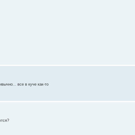
ивычно... все в куче как-то
ются?