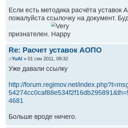
Если есть методика расчёта уставок А
пожалуйста ссылочку на документ. Бу
признателен.
Re: Расчет уставок АОПО
YuAl
» 01 сен 2011, 09:32
Уже давали ссылку
http://forum.regimov.net/index.php?t=m
54274cc0caf88e534f2f16db295891&th
4681
Больше вроде ничего.